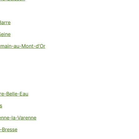
Barre
Seine
rmain-au-Mont-d’Or
re-Belle-Eau
s
ienne-la-Varenne
-Bresse