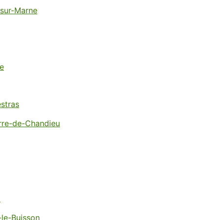
-sur-Marne
e
stras
erre-de-Chandieu
t
-le-Buisson