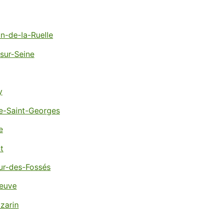
n-de-la-Ruelle
-sur-Seine
y
ve-Saint-Georges
e
t
ur-des-Fossés
euve
zarin