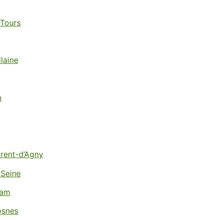
-Tours
ilaine
n
urent-d’Agny
-Seine
dam
osnes