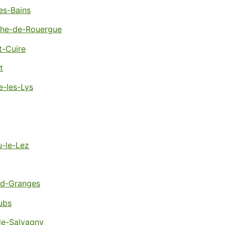
es-Bains
nche-de-Rouergue
t-Cuire
t
-les-Lys
u-le-Lez
nd-Granges
ubs
de-Salvagny