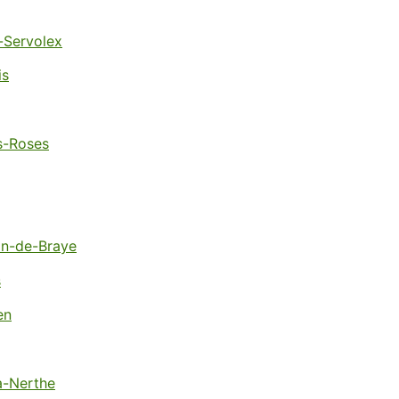
-Servolex
is
es-Roses
an-de-Braye
s
en
a-Nerthe