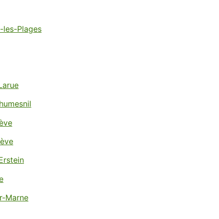
-les-Plages
Larue
humesnil
tève
rève
Erstein
e
ur-Marne