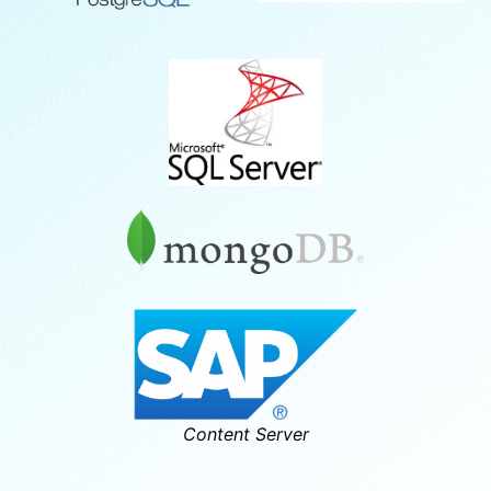
HFSQL
POSTGRESQL
SQLServer
MongoDB
Content Server