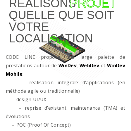
RÉALISONS
PROJET
QUELLE QUE SOIT
VOTRE
LOCALISATION
CODE LINE propose une large palette de
prestations autour de
WinDev
,
WebDev
et
WinDev
Mobile
:
– réalisation intégrale d’applications (en
méthode agile ou traditionnelle)
– design UI/UX
– reprise d’existant, maintenance (TMA) et
évolutions
– POC (Proof Of Concept)