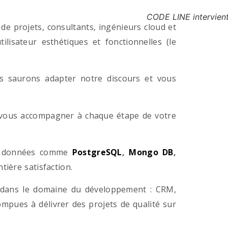
CODE LINE intervient
e projets, consultants, ingénieurs cloud et
lisateur esthétiques et fonctionnelles (le
us saurons adapter notre discours et vous
a vous accompagner à chaque étape de votre
e données comme
PostgreSQL
,
Mongo DB
,
ière satisfaction.
 dans le domaine du développement : CRM,
pues à délivrer des projets de qualité sur