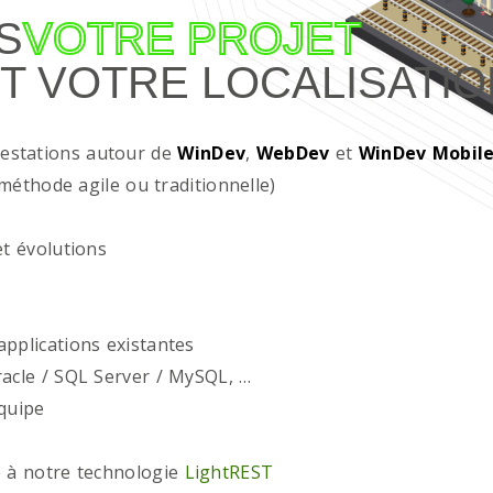
S
VOTRE PROJET
T VOTRE LOCALISATIO
restations autour de
WinDev
,
WebDev
et
WinDev Mobil
méthode agile ou traditionnelle)
t évolutions
plications existantes
acle / SQL Server / MySQL, …
quipe
 à notre technologie
LightREST