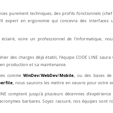
es purement techniques, des profils fonctionnels (chef d
/UX expert en ergonomie qui concevra des interfaces uti
éclairé, voire un professionnel de l’informatique, no
hier des charges déjà établi, l’équipe CODE LINE saur
 en production et sa maintenance.
ogies comme
WinDev
/
WebDev
/
Mobile
,
ou des bases d
erfile
,
nous saurons les mettre en oeuvre pour votre ent
NE comptent jusqu’à plusieurs décennies d’expérience
acronymes barbares. Soyez rassuré, nos équipes sont rom