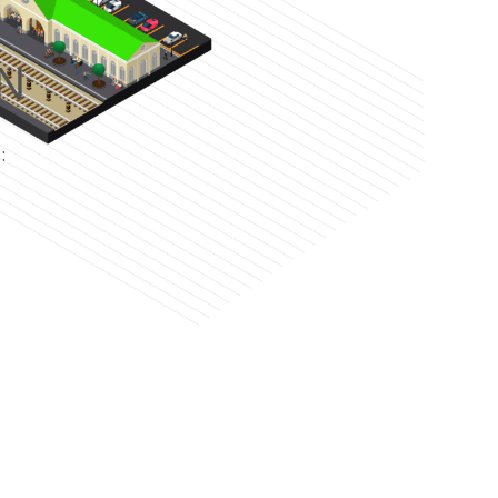
N
e
: