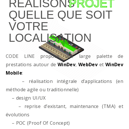
RÉALISONS
PROJET
QUELLE QUE SOIT
VOTRE
LOCALISATION
CODE LINE propose une large palette de
prestations autour de
WinDev
,
WebDev
et
WinDev
Mobile
:
– réalisation intégrale d’applications (en
méthode agile ou traditionnelle)
– design UI/UX
– reprise d’existant, maintenance (TMA) et
évolutions
– POC (Proof Of Concept)