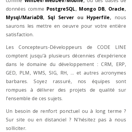
comme
WinDev
/
WebDev
/
Mobile
,
ou des bases de
données comme
PostgreSQL
,
Mongo DB
,
Oracle
,
Mysql/MariaDB
,
Sql Server
ou
Hyperfile
,
nous
saurons les mettre en oeuvre pour votre entière
satisfaction.
Les Concepteurs-Développeurs de CODE LINE
comptent jusqu’à plusieurs décennies d’expérience
dans le domaine du développement : CRM, ERP,
GED, PLM, WMS, SIG, RH, … et autres acronymes
barbares. Soyez rassuré, nos équipes sont
rompues à délivrer des projets de qualité sur
l’ensemble de ces sujets.
Un besoin de renfort ponctuel ou à long terme ?
Sur site ou en distanciel ? N’hésitez pas à nous
solliciter.