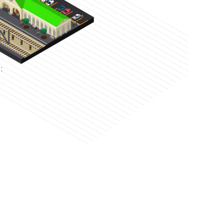
N
e
: