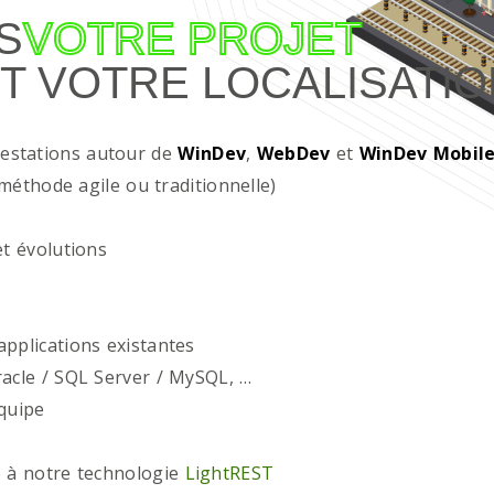
S
VOTRE PROJET
T VOTRE LOCALISATIO
restations autour de
WinDev
,
WebDev
et
WinDev Mobil
méthode agile ou traditionnelle)
t évolutions
plications existantes
acle / SQL Server / MySQL, …
quipe
 à notre technologie
LightREST