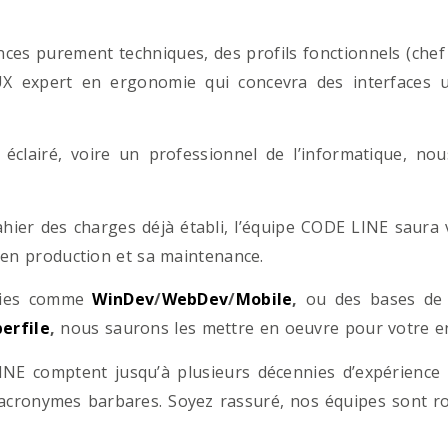
es purement techniques, des profils fonctionnels (chef d
/UX expert en ergonomie qui concevra des interfaces uti
éclairé, voire un professionnel de l’informatique, no
hier des charges déjà établi, l’équipe CODE LINE saur
 en production et sa maintenance.
ogies comme
WinDev
/
WebDev
/
Mobile
,
ou des bases d
erfile
,
nous saurons les mettre en oeuvre pour votre ent
NE comptent jusqu’à plusieurs décennies d’expérience
acronymes barbares. Soyez rassuré, nos équipes sont rom