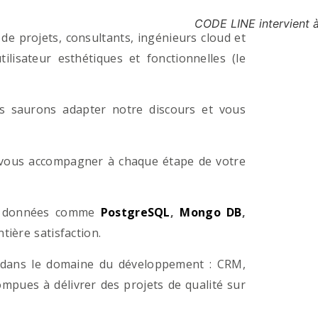
CODE LINE intervient à
e projets, consultants, ingénieurs cloud et
lisateur esthétiques et fonctionnelles (le
us saurons adapter notre discours et vous
a vous accompagner à chaque étape de votre
e données comme
PostgreSQL
,
Mongo DB
,
ière satisfaction.
 dans le domaine du développement : CRM,
pues à délivrer des projets de qualité sur