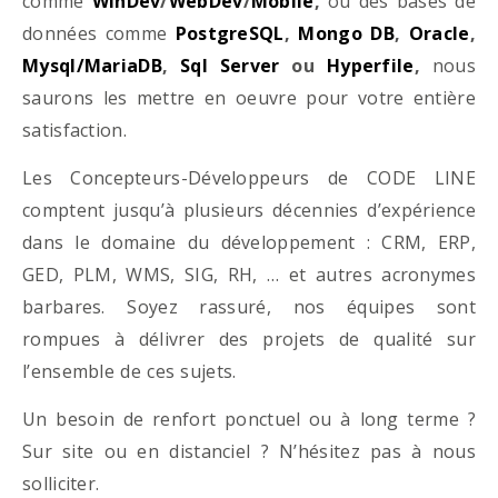
comme
WinDev
/
WebDev
/
Mobile
,
ou des bases de
données comme
PostgreSQL
,
Mongo DB
,
Oracle
,
Mysql/MariaDB
,
Sql Server
ou
Hyperfile
,
nous
saurons les mettre en oeuvre pour votre entière
satisfaction.
Les Concepteurs-Développeurs de CODE LINE
comptent jusqu’à plusieurs décennies d’expérience
dans le domaine du développement : CRM, ERP,
GED, PLM, WMS, SIG, RH, … et autres acronymes
barbares. Soyez rassuré, nos équipes sont
rompues à délivrer des projets de qualité sur
l’ensemble de ces sujets.
Un besoin de renfort ponctuel ou à long terme ?
Sur site ou en distanciel ? N’hésitez pas à nous
solliciter.