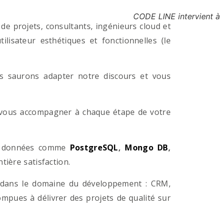
CODE LINE intervient à
e projets, consultants, ingénieurs cloud et
lisateur esthétiques et fonctionnelles (le
us saurons adapter notre discours et vous
a vous accompagner à chaque étape de votre
e données comme
PostgreSQL
,
Mongo DB
,
ière satisfaction.
 dans le domaine du développement : CRM,
pues à délivrer des projets de qualité sur