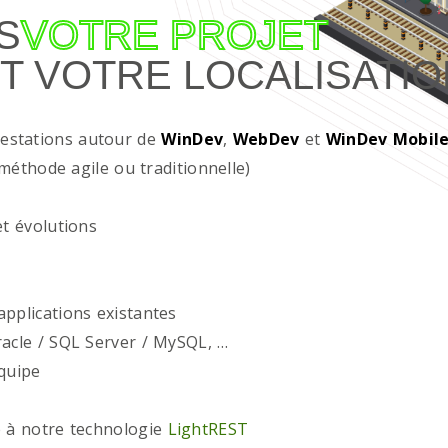
S
VOTRE PROJET
T VOTRE LOCALISATIO
restations autour de
WinDev
,
WebDev
et
WinDev Mobil
méthode agile ou traditionnelle)
t évolutions
plications existantes
acle / SQL Server / MySQL, …
quipe
 à notre technologie
LightREST