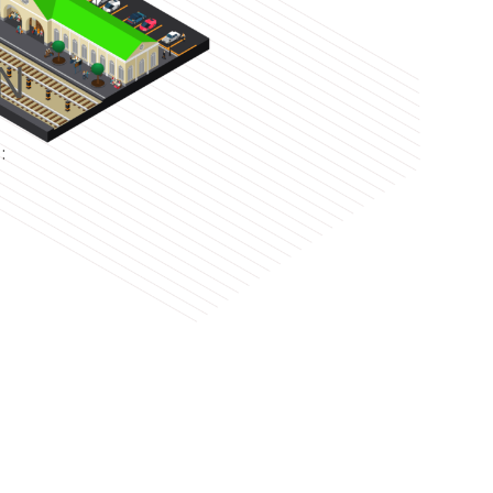
N
e
: