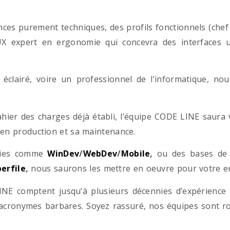
es purement techniques, des profils fonctionnels (chef d
/UX expert en ergonomie qui concevra des interfaces uti
éclairé, voire un professionnel de l’informatique, no
hier des charges déjà établi, l’équipe CODE LINE saur
 en production et sa maintenance.
ogies comme
WinDev
/
WebDev
/
Mobile
,
ou des bases d
erfile
,
nous saurons les mettre en oeuvre pour votre ent
NE comptent jusqu’à plusieurs décennies d’expérience
acronymes barbares. Soyez rassuré, nos équipes sont rom