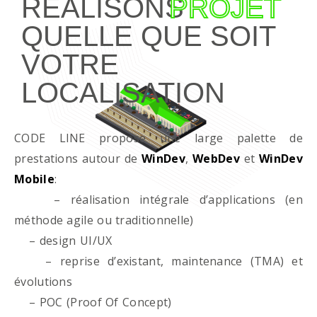
RÉALISONS
PROJET
QUELLE QUE SOIT
VOTRE
LOCALISATION
CODE LINE propose une large palette de
prestations autour de
WinDev
,
WebDev
et
WinDev
Mobile
:
– réalisation intégrale d’applications (en
méthode agile ou traditionnelle)
– design UI/UX
– reprise d’existant, maintenance (TMA) et
évolutions
– POC (Proof Of Concept)