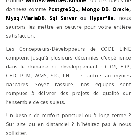
comme
WinDev
/
WebDev
/
Mobile
,
ou des bases de
données comme
PostgreSQL
,
Mongo DB
,
Oracle
,
Mysql/MariaDB
,
Sql Server
ou
Hyperfile
,
nous
saurons les mettre en oeuvre pour votre entière
satisfaction.
Les Concepteurs-Développeurs de CODE LINE
comptent jusqu’à plusieurs décennies d’expérience
dans le domaine du développement : CRM, ERP,
GED, PLM, WMS, SIG, RH, … et autres acronymes
barbares. Soyez rassuré, nos équipes sont
rompues à délivrer des projets de qualité sur
l’ensemble de ces sujets.
Un besoin de renfort ponctuel ou à long terme ?
Sur site ou en distanciel ? N’hésitez pas à nous
solliciter.