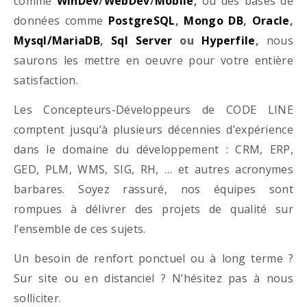
comme
WinDev
/
WebDev
/
Mobile
,
ou des bases de
données comme
PostgreSQL
,
Mongo DB
,
Oracle
,
Mysql/MariaDB
,
Sql Server
ou
Hyperfile
,
nous
saurons les mettre en oeuvre pour votre entière
satisfaction.
Les Concepteurs-Développeurs de CODE LINE
comptent jusqu’à plusieurs décennies d’expérience
dans le domaine du développement : CRM, ERP,
GED, PLM, WMS, SIG, RH, … et autres acronymes
barbares. Soyez rassuré, nos équipes sont
rompues à délivrer des projets de qualité sur
l’ensemble de ces sujets.
Un besoin de renfort ponctuel ou à long terme ?
Sur site ou en distanciel ? N’hésitez pas à nous
solliciter.