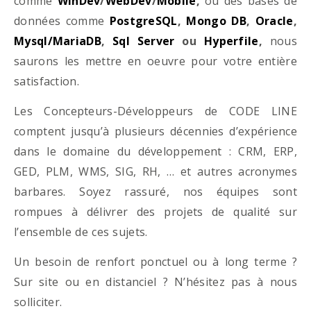
comme
WinDev
/
WebDev
/
Mobile
,
ou des bases de
données comme
PostgreSQL
,
Mongo DB
,
Oracle
,
Mysql/MariaDB
,
Sql Server
ou
Hyperfile
,
nous
saurons les mettre en oeuvre pour votre entière
satisfaction.
Les Concepteurs-Développeurs de CODE LINE
comptent jusqu’à plusieurs décennies d’expérience
dans le domaine du développement : CRM, ERP,
GED, PLM, WMS, SIG, RH, … et autres acronymes
barbares. Soyez rassuré, nos équipes sont
rompues à délivrer des projets de qualité sur
l’ensemble de ces sujets.
Un besoin de renfort ponctuel ou à long terme ?
Sur site ou en distanciel ? N’hésitez pas à nous
solliciter.