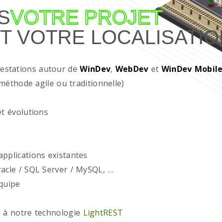
S
VOTRE PROJET
T VOTRE LOCALISATIO
restations autour de
WinDev
,
WebDev
et
WinDev Mobil
méthode agile ou traditionnelle)
t évolutions
plications existantes
acle / SQL Server / MySQL, …
quipe
 à notre technologie
LightREST