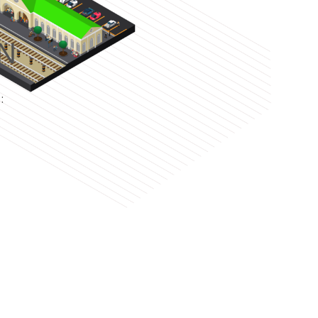
N
e
: