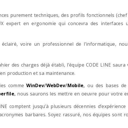
es purement techniques, des profils fonctionnels (chef d
/UX expert en ergonomie qui concevra des interfaces uti
éclairé, voire un professionnel de l’informatique, no
hier des charges déjà établi, l’équipe CODE LINE saur
 en production et sa maintenance.
ogies comme
WinDev
/
WebDev
/
Mobile
,
ou des bases d
erfile
,
nous saurons les mettre en oeuvre pour votre ent
NE comptent jusqu’à plusieurs décennies d’expérience
acronymes barbares. Soyez rassuré, nos équipes sont rom