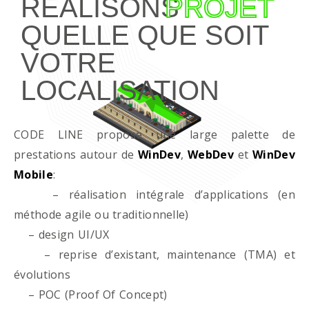
RÉALISONS
PROJET
QUELLE QUE SOIT
VOTRE
LOCALISATION
CODE LINE propose une large palette de
prestations autour de
WinDev
,
WebDev
et
WinDev
Mobile
:
– réalisation intégrale d’applications (en
méthode agile ou traditionnelle)
– design UI/UX
– reprise d’existant, maintenance (TMA) et
évolutions
– POC (Proof Of Concept)