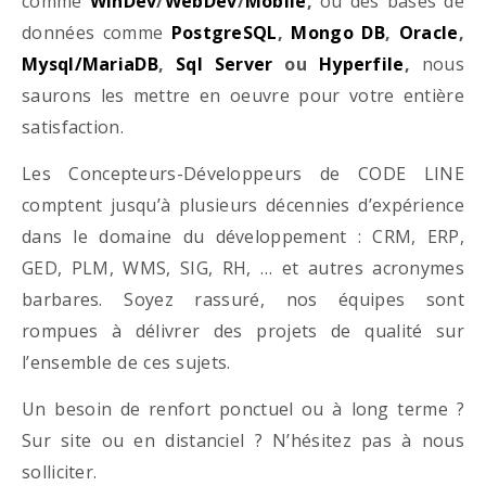
comme
WinDev
/
WebDev
/
Mobile
,
ou des bases de
données comme
PostgreSQL
,
Mongo DB
,
Oracle
,
Mysql/MariaDB
,
Sql Server
ou
Hyperfile
,
nous
saurons les mettre en oeuvre pour votre entière
satisfaction.
Les Concepteurs-Développeurs de CODE LINE
comptent jusqu’à plusieurs décennies d’expérience
dans le domaine du développement : CRM, ERP,
GED, PLM, WMS, SIG, RH, … et autres acronymes
barbares. Soyez rassuré, nos équipes sont
rompues à délivrer des projets de qualité sur
l’ensemble de ces sujets.
Un besoin de renfort ponctuel ou à long terme ?
Sur site ou en distanciel ? N’hésitez pas à nous
solliciter.