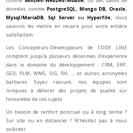
comme
WinDev
/
WebDev
/
Mobile
,
ou des bases de
données comme
PostgreSQL
,
Mongo DB
,
Oracle
,
Mysql/MariaDB
,
Sql Server
ou
Hyperfile
,
nous
saurons les mettre en oeuvre pour votre entière
satisfaction.
Les Concepteurs-Développeurs de CODE LINE
comptent jusqu’à plusieurs décennies d’expérience
dans le domaine du développement : CRM, ERP,
GED, PLM, WMS, SIG, RH, … et autres acronymes
barbares. Soyez rassuré, nos équipes sont
rompues à délivrer des projets de qualité sur
l’ensemble de ces sujets.
Un besoin de renfort ponctuel ou à long terme ?
Sur site ou en distanciel ? N’hésitez pas à nous
solliciter.