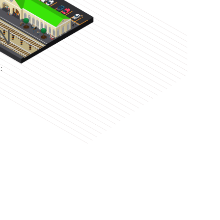
N
e
: