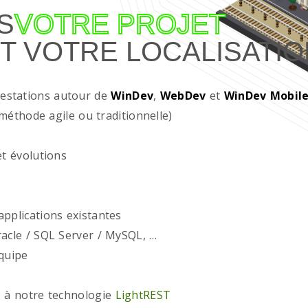
S
VOTRE PROJET
T VOTRE LOCALISATIO
restations autour de
WinDev
,
WebDev
et
WinDev Mobil
méthode agile ou traditionnelle)
t évolutions
plications existantes
acle / SQL Server / MySQL, …
quipe
 à notre technologie
LightREST