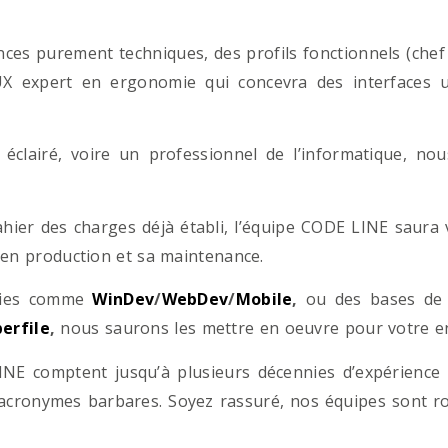
es purement techniques, des profils fonctionnels (chef d
/UX expert en ergonomie qui concevra des interfaces uti
éclairé, voire un professionnel de l’informatique, no
hier des charges déjà établi, l’équipe CODE LINE saur
 en production et sa maintenance.
ogies comme
WinDev
/
WebDev
/
Mobile
,
ou des bases d
erfile
,
nous saurons les mettre en oeuvre pour votre ent
NE comptent jusqu’à plusieurs décennies d’expérience
acronymes barbares. Soyez rassuré, nos équipes sont rom