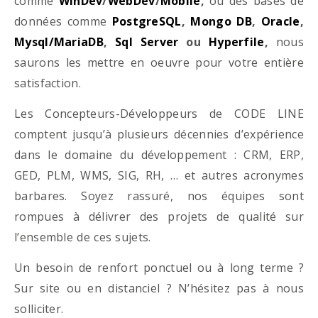
comme
WinDev
/
WebDev
/
Mobile
,
ou des bases de
données comme
PostgreSQL
,
Mongo DB
,
Oracle
,
Mysql/MariaDB
,
Sql Server
ou
Hyperfile
,
nous
saurons les mettre en oeuvre pour votre entière
satisfaction.
Les Concepteurs-Développeurs de CODE LINE
comptent jusqu’à plusieurs décennies d’expérience
dans le domaine du développement : CRM, ERP,
GED, PLM, WMS, SIG, RH, … et autres acronymes
barbares. Soyez rassuré, nos équipes sont
rompues à délivrer des projets de qualité sur
l’ensemble de ces sujets.
Un besoin de renfort ponctuel ou à long terme ?
Sur site ou en distanciel ? N’hésitez pas à nous
solliciter.