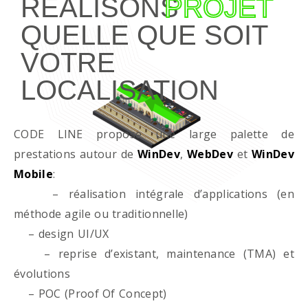
RÉALISONS
PROJET
QUELLE QUE SOIT
VOTRE
LOCALISATION
CODE LINE propose une large palette de
prestations autour de
WinDev
,
WebDev
et
WinDev
Mobile
:
– réalisation intégrale d’applications (en
méthode agile ou traditionnelle)
– design UI/UX
– reprise d’existant, maintenance (TMA) et
évolutions
– POC (Proof Of Concept)