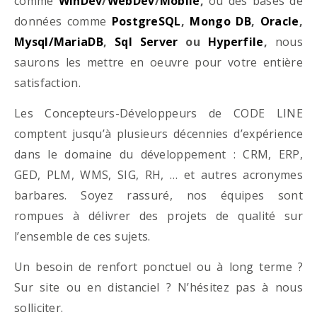
comme
WinDev
/
WebDev
/
Mobile
,
ou des bases de
données comme
PostgreSQL
,
Mongo DB
,
Oracle
,
Mysql/MariaDB
,
Sql Server
ou
Hyperfile
,
nous
saurons les mettre en oeuvre pour votre entière
satisfaction.
Les Concepteurs-Développeurs de CODE LINE
comptent jusqu’à plusieurs décennies d’expérience
dans le domaine du développement : CRM, ERP,
GED, PLM, WMS, SIG, RH, … et autres acronymes
barbares. Soyez rassuré, nos équipes sont
rompues à délivrer des projets de qualité sur
l’ensemble de ces sujets.
Un besoin de renfort ponctuel ou à long terme ?
Sur site ou en distanciel ? N’hésitez pas à nous
solliciter.