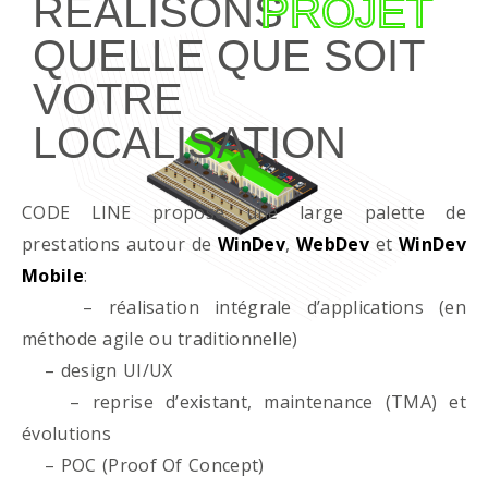
RÉALISONS
PROJET
QUELLE QUE SOIT
VOTRE
LOCALISATION
CODE LINE propose une large palette de
prestations autour de
WinDev
,
WebDev
et
WinDev
Mobile
:
– réalisation intégrale d’applications (en
méthode agile ou traditionnelle)
– design UI/UX
– reprise d’existant, maintenance (TMA) et
évolutions
– POC (Proof Of Concept)