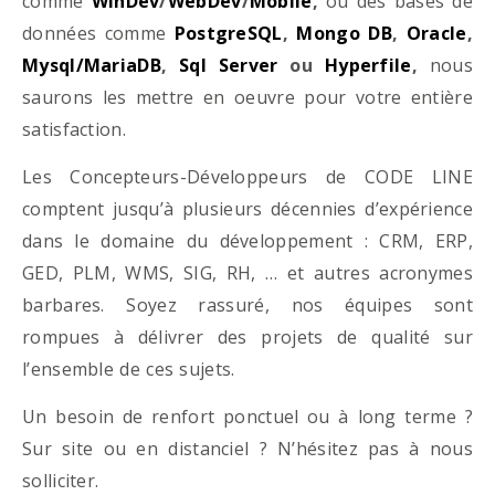
comme
WinDev
/
WebDev
/
Mobile
,
ou des bases de
données comme
PostgreSQL
,
Mongo DB
,
Oracle
,
Mysql/MariaDB
,
Sql Server
ou
Hyperfile
,
nous
saurons les mettre en oeuvre pour votre entière
satisfaction.
Les Concepteurs-Développeurs de CODE LINE
comptent jusqu’à plusieurs décennies d’expérience
dans le domaine du développement : CRM, ERP,
GED, PLM, WMS, SIG, RH, … et autres acronymes
barbares. Soyez rassuré, nos équipes sont
rompues à délivrer des projets de qualité sur
l’ensemble de ces sujets.
Un besoin de renfort ponctuel ou à long terme ?
Sur site ou en distanciel ? N’hésitez pas à nous
solliciter.