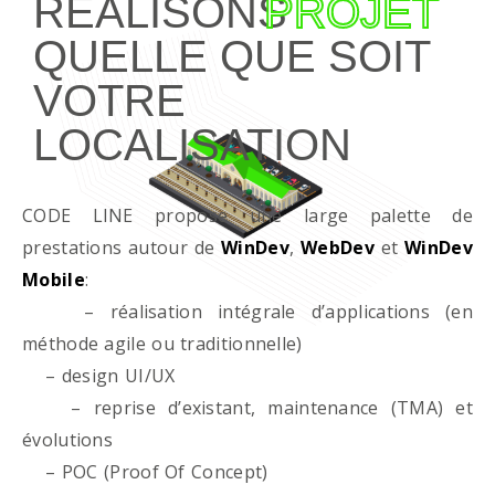
RÉALISONS
PROJET
QUELLE QUE SOIT
VOTRE
LOCALISATION
CODE LINE propose une large palette de
prestations autour de
WinDev
,
WebDev
et
WinDev
Mobile
:
– réalisation intégrale d’applications (en
méthode agile ou traditionnelle)
– design UI/UX
– reprise d’existant, maintenance (TMA) et
évolutions
– POC (Proof Of Concept)