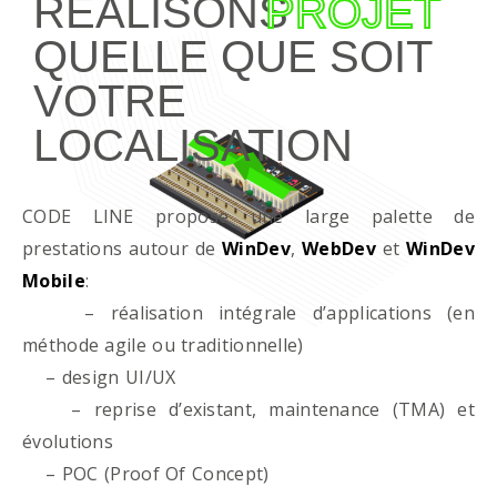
RÉALISONS
PROJET
QUELLE QUE SOIT
VOTRE
LOCALISATION
CODE LINE propose une large palette de
prestations autour de
WinDev
,
WebDev
et
WinDev
Mobile
:
– réalisation intégrale d’applications (en
méthode agile ou traditionnelle)
– design UI/UX
– reprise d’existant, maintenance (TMA) et
évolutions
– POC (Proof Of Concept)