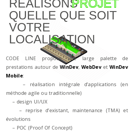
RÉALISONS
PROJET
QUELLE QUE SOIT
VOTRE
LOCALISATION
CODE LINE propose une large palette de
prestations autour de
WinDev
,
WebDev
et
WinDev
Mobile
:
– réalisation intégrale d’applications (en
méthode agile ou traditionnelle)
– design UI/UX
– reprise d’existant, maintenance (TMA) et
évolutions
– POC (Proof Of Concept)