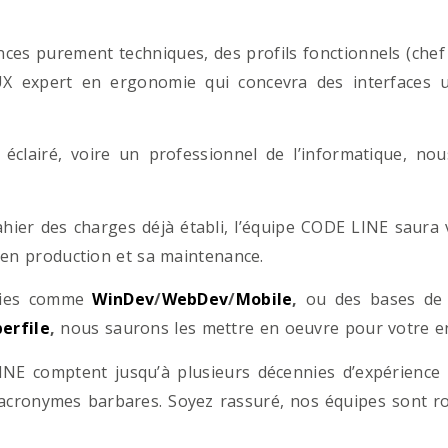
es purement techniques, des profils fonctionnels (chef d
/UX expert en ergonomie qui concevra des interfaces uti
éclairé, voire un professionnel de l’informatique, no
hier des charges déjà établi, l’équipe CODE LINE saur
 en production et sa maintenance.
ogies comme
WinDev
/
WebDev
/
Mobile
,
ou des bases d
erfile
,
nous saurons les mettre en oeuvre pour votre ent
NE comptent jusqu’à plusieurs décennies d’expérience
acronymes barbares. Soyez rassuré, nos équipes sont rom