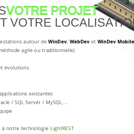
S
VOTRE PROJET
T VOTRE LOCALISATIO
restations autour de
WinDev
,
WebDev
et
WinDev Mobil
méthode agile ou traditionnelle)
t évolutions
plications existantes
acle / SQL Server / MySQL, …
quipe
 à notre technologie
LightREST