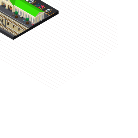
N
e
: