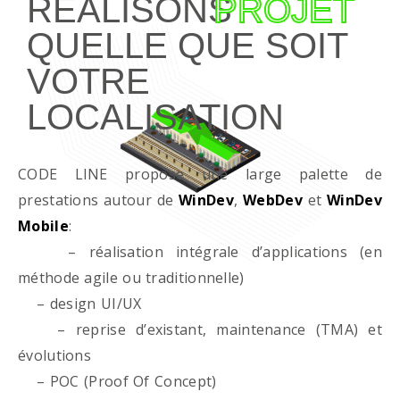
RÉALISONS
PROJET
QUELLE QUE SOIT
VOTRE
LOCALISATION
CODE LINE propose une large palette de
prestations autour de
WinDev
,
WebDev
et
WinDev
Mobile
:
– réalisation intégrale d’applications (en
méthode agile ou traditionnelle)
– design UI/UX
– reprise d’existant, maintenance (TMA) et
évolutions
– POC (Proof Of Concept)