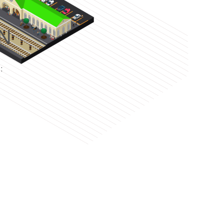
N
e
: