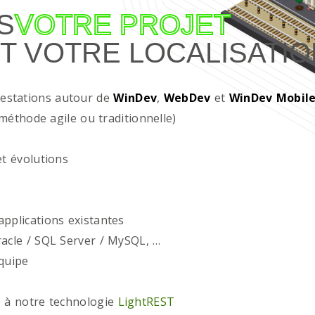
S
VOTRE PROJET
T VOTRE LOCALISATIO
restations autour de
WinDev
,
WebDev
et
WinDev Mobil
méthode agile ou traditionnelle)
t évolutions
plications existantes
acle / SQL Server / MySQL, …
quipe
 à notre technologie
LightREST