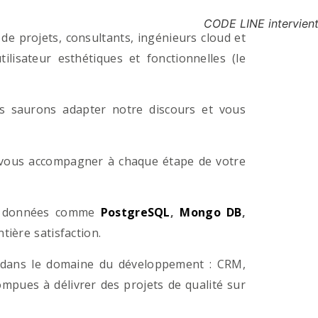
CODE LINE intervient
e projets, consultants, ingénieurs cloud et
lisateur esthétiques et fonctionnelles (le
us saurons adapter notre discours et vous
a vous accompagner à chaque étape de votre
e données comme
PostgreSQL
,
Mongo DB
,
ière satisfaction.
 dans le domaine du développement : CRM,
pues à délivrer des projets de qualité sur