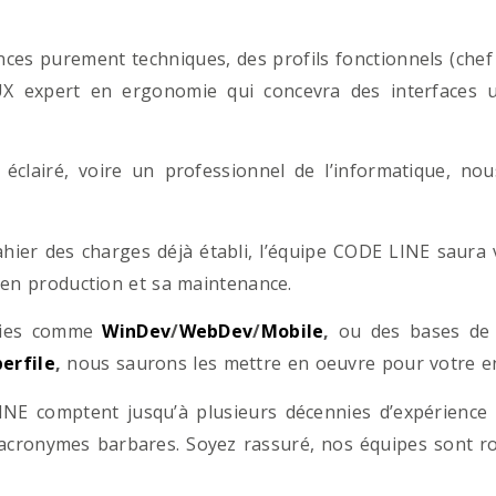
es purement techniques, des profils fonctionnels (chef d
/UX expert en ergonomie qui concevra des interfaces uti
éclairé, voire un professionnel de l’informatique, no
hier des charges déjà établi, l’équipe CODE LINE saur
 en production et sa maintenance.
ogies comme
WinDev
/
WebDev
/
Mobile
,
ou des bases d
erfile
,
nous saurons les mettre en oeuvre pour votre ent
NE comptent jusqu’à plusieurs décennies d’expérience
acronymes barbares. Soyez rassuré, nos équipes sont rom