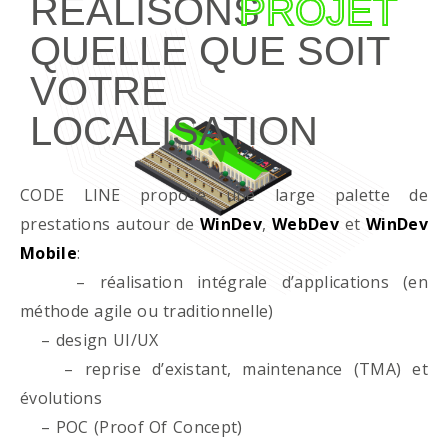
RÉALISONS
PROJET
QUELLE QUE SOIT
VOTRE
LOCALISATION
CODE LINE propose une large palette de
prestations autour de
WinDev
,
WebDev
et
WinDev
Mobile
:
– réalisation intégrale d’applications (en
méthode agile ou traditionnelle)
– design UI/UX
– reprise d’existant, maintenance (TMA) et
évolutions
– POC (Proof Of Concept)