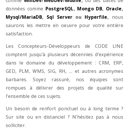
comme
WinDev
/
WebDev
/
Mobile
,
ou des bases de
données comme
PostgreSQL
,
Mongo DB
,
Oracle
,
Mysql/MariaDB
,
Sql Server
ou
Hyperfile
,
nous
saurons les mettre en oeuvre pour votre entière
satisfaction.
Les Concepteurs-Développeurs de CODE LINE
comptent jusqu’à plusieurs décennies d’expérience
dans le domaine du développement : CRM, ERP,
GED, PLM, WMS, SIG, RH, … et autres acronymes
barbares. Soyez rassuré, nos équipes sont
rompues à délivrer des projets de qualité sur
l’ensemble de ces sujets.
Un besoin de renfort ponctuel ou à long terme ?
Sur site ou en distanciel ? N’hésitez pas à nous
solliciter.