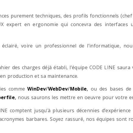
es purement techniques, des profils fonctionnels (chef d
/UX expert en ergonomie qui concevra des interfaces uti
éclairé, voire un professionnel de l’informatique, no
hier des charges déjà établi, l’équipe CODE LINE saur
 en production et sa maintenance.
ogies comme
WinDev
/
WebDev
/
Mobile
,
ou des bases d
erfile
,
nous saurons les mettre en oeuvre pour votre ent
NE comptent jusqu’à plusieurs décennies d’expérience
acronymes barbares. Soyez rassuré, nos équipes sont rom