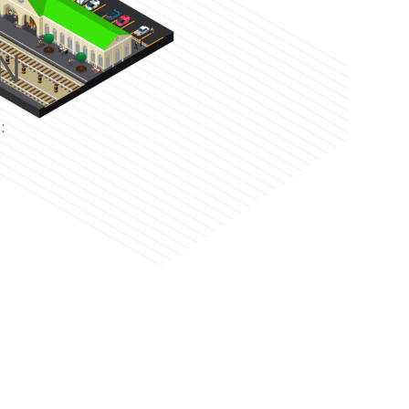
N
e
: