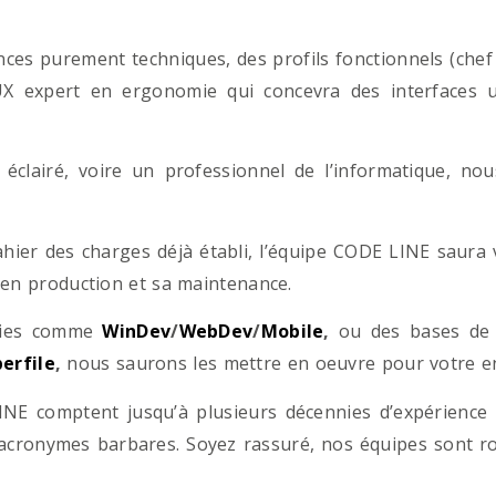
es purement techniques, des profils fonctionnels (chef d
/UX expert en ergonomie qui concevra des interfaces uti
éclairé, voire un professionnel de l’informatique, no
hier des charges déjà établi, l’équipe CODE LINE saur
 en production et sa maintenance.
ogies comme
WinDev
/
WebDev
/
Mobile
,
ou des bases d
erfile
,
nous saurons les mettre en oeuvre pour votre ent
NE comptent jusqu’à plusieurs décennies d’expérience
acronymes barbares. Soyez rassuré, nos équipes sont rom