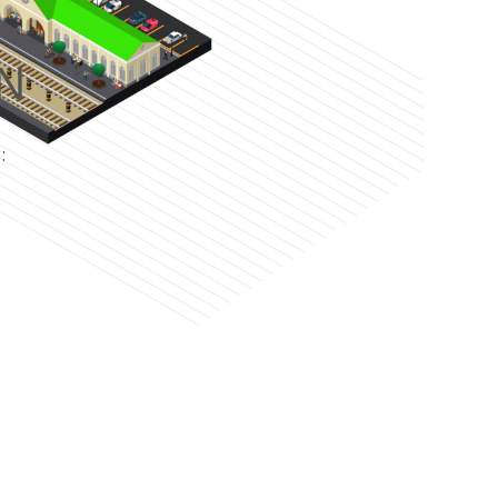
N
e
: