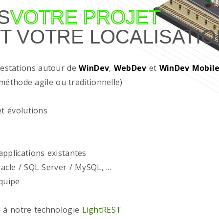
S
VOTRE PROJET
T VOTRE LOCALISATIO
restations autour de
WinDev
,
WebDev
et
WinDev Mobil
méthode agile ou traditionnelle)
t évolutions
plications existantes
acle / SQL Server / MySQL, …
quipe
 à notre technologie
LightREST