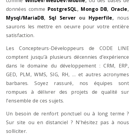
comme
WinDev
/
WebDev
/
Mobile
,
ou des bases de
données comme
PostgreSQL
,
Mongo DB
,
Oracle
,
Mysql/MariaDB
,
Sql Server
ou
Hyperfile
,
nous
saurons les mettre en oeuvre pour votre entière
satisfaction.
Les Concepteurs-Développeurs de CODE LINE
comptent jusqu’à plusieurs décennies d’expérience
dans le domaine du développement : CRM, ERP,
GED, PLM, WMS, SIG, RH, … et autres acronymes
barbares. Soyez rassuré, nos équipes sont
rompues à délivrer des projets de qualité sur
l’ensemble de ces sujets.
Un besoin de renfort ponctuel ou à long terme ?
Sur site ou en distanciel ? N’hésitez pas à nous
solliciter.