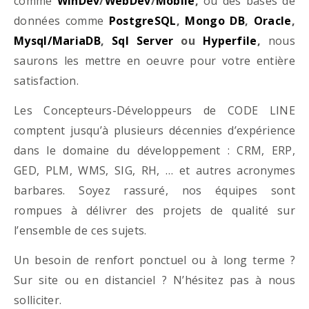
comme
WinDev
/
WebDev
/
Mobile
,
ou des bases de
données comme
PostgreSQL
,
Mongo DB
,
Oracle
,
Mysql/MariaDB
,
Sql Server
ou
Hyperfile
,
nous
saurons les mettre en oeuvre pour votre entière
satisfaction.
Les Concepteurs-Développeurs de CODE LINE
comptent jusqu’à plusieurs décennies d’expérience
dans le domaine du développement : CRM, ERP,
GED, PLM, WMS, SIG, RH, … et autres acronymes
barbares. Soyez rassuré, nos équipes sont
rompues à délivrer des projets de qualité sur
l’ensemble de ces sujets.
Un besoin de renfort ponctuel ou à long terme ?
Sur site ou en distanciel ? N’hésitez pas à nous
solliciter.