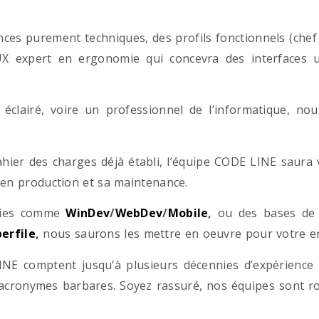
es purement techniques, des profils fonctionnels (chef d
/UX expert en ergonomie qui concevra des interfaces uti
éclairé, voire un professionnel de l’informatique, no
hier des charges déjà établi, l’équipe CODE LINE saur
 en production et sa maintenance.
ogies comme
WinDev
/
WebDev
/
Mobile
,
ou des bases d
erfile
,
nous saurons les mettre en oeuvre pour votre ent
NE comptent jusqu’à plusieurs décennies d’expérience
acronymes barbares. Soyez rassuré, nos équipes sont rom