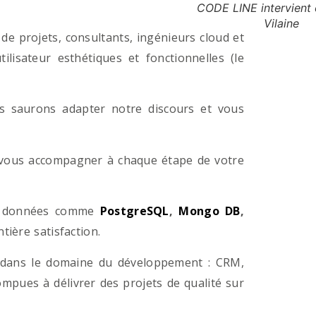
CODE LINE intervient e
Vilaine
e projets, consultants, ingénieurs cloud et
lisateur esthétiques et fonctionnelles (le
us saurons adapter notre discours et vous
a vous accompagner à chaque étape de votre
e données comme
PostgreSQL
,
Mongo DB
,
ière satisfaction.
 dans le domaine du développement : CRM,
pues à délivrer des projets de qualité sur