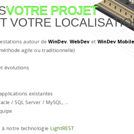
S
VOTRE PROJET
T VOTRE LOCALISATIO
restations autour de
WinDev
,
WebDev
et
WinDev Mobil
méthode agile ou traditionnelle)
t évolutions
plications existantes
acle / SQL Server / MySQL, …
quipe
 à notre technologie
LightREST