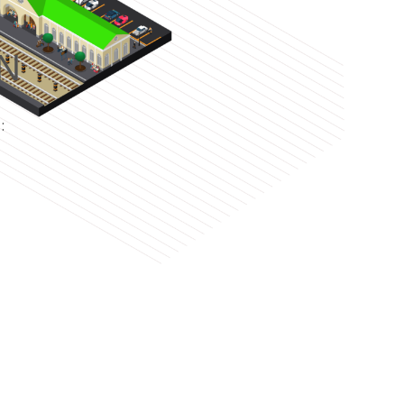
N
e
: