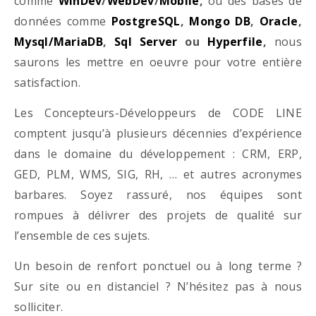
comme
WinDev
/
WebDev
/
Mobile
,
ou des bases de
données comme
PostgreSQL
,
Mongo DB
,
Oracle
,
Mysql/MariaDB
,
Sql Server
ou
Hyperfile
,
nous
saurons les mettre en oeuvre pour votre entière
satisfaction.
Les Concepteurs-Développeurs de CODE LINE
comptent jusqu’à plusieurs décennies d’expérience
dans le domaine du développement : CRM, ERP,
GED, PLM, WMS, SIG, RH, … et autres acronymes
barbares. Soyez rassuré, nos équipes sont
rompues à délivrer des projets de qualité sur
l’ensemble de ces sujets.
Un besoin de renfort ponctuel ou à long terme ?
Sur site ou en distanciel ? N’hésitez pas à nous
solliciter.