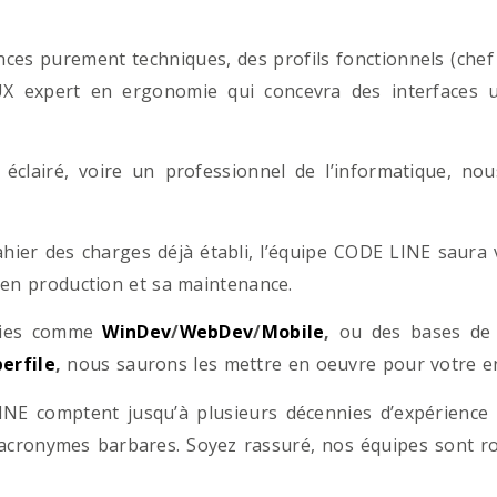
es purement techniques, des profils fonctionnels (chef d
/UX expert en ergonomie qui concevra des interfaces uti
éclairé, voire un professionnel de l’informatique, no
hier des charges déjà établi, l’équipe CODE LINE saur
 en production et sa maintenance.
ogies comme
WinDev
/
WebDev
/
Mobile
,
ou des bases d
erfile
,
nous saurons les mettre en oeuvre pour votre ent
NE comptent jusqu’à plusieurs décennies d’expérience
acronymes barbares. Soyez rassuré, nos équipes sont rom