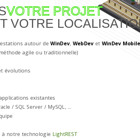
S
VOTRE PROJET
T VOTRE LOCALISATIO
restations autour de
WinDev
,
WebDev
et
WinDev Mobil
méthode agile ou traditionnelle)
t évolutions
plications existantes
acle / SQL Server / MySQL, …
quipe
 à notre technologie
LightREST