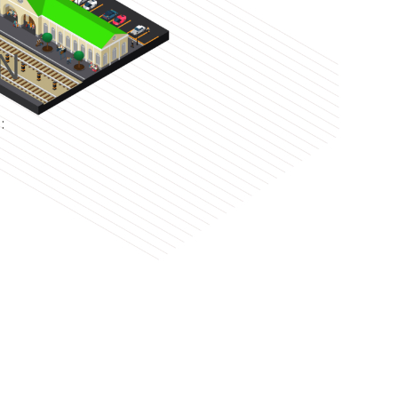
N
e
: