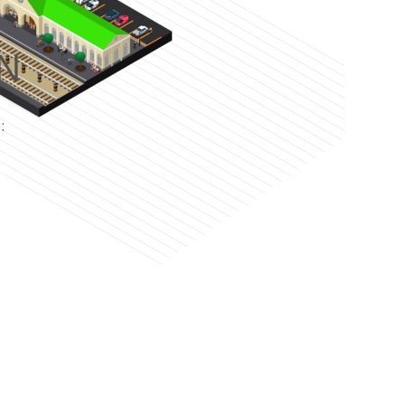
N
e
: