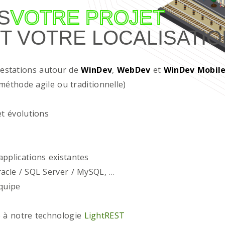
S
VOTRE PROJET
T VOTRE LOCALISATIO
restations autour de
WinDev
,
WebDev
et
WinDev Mobil
méthode agile ou traditionnelle)
t évolutions
plications existantes
acle / SQL Server / MySQL, …
quipe
 à notre technologie
LightREST