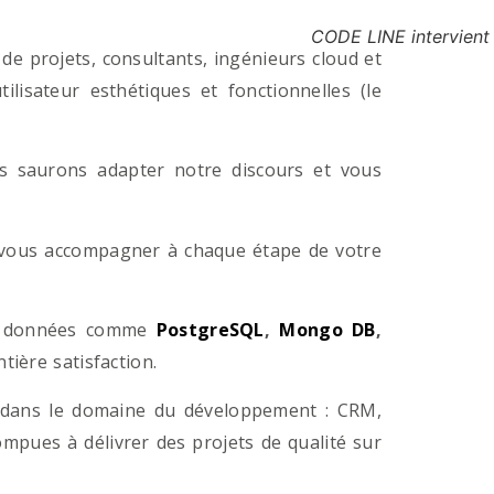
CODE LINE intervient
e projets, consultants, ingénieurs cloud et
lisateur esthétiques et fonctionnelles (le
us saurons adapter notre discours et vous
a vous accompagner à chaque étape de votre
e données comme
PostgreSQL
,
Mongo DB
,
ière satisfaction.
 dans le domaine du développement : CRM,
pues à délivrer des projets de qualité sur