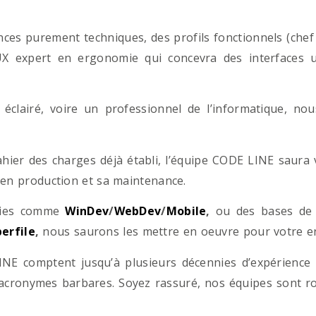
es purement techniques, des profils fonctionnels (chef d
/UX expert en ergonomie qui concevra des interfaces uti
éclairé, voire un professionnel de l’informatique, no
hier des charges déjà établi, l’équipe CODE LINE saur
 en production et sa maintenance.
ogies comme
WinDev
/
WebDev
/
Mobile
,
ou des bases d
erfile
,
nous saurons les mettre en oeuvre pour votre ent
NE comptent jusqu’à plusieurs décennies d’expérience
acronymes barbares. Soyez rassuré, nos équipes sont rom