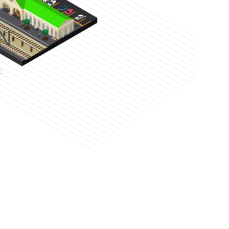
N
e
: