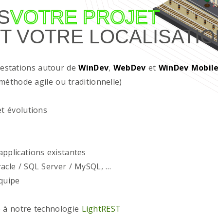
S
VOTRE PROJET
T VOTRE LOCALISATIO
restations autour de
WinDev
,
WebDev
et
WinDev Mobil
méthode agile ou traditionnelle)
t évolutions
plications existantes
acle / SQL Server / MySQL, …
quipe
 à notre technologie
LightREST