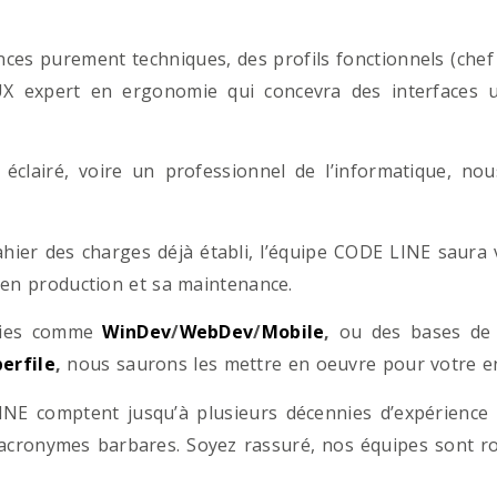
es purement techniques, des profils fonctionnels (chef d
/UX expert en ergonomie qui concevra des interfaces uti
éclairé, voire un professionnel de l’informatique, no
hier des charges déjà établi, l’équipe CODE LINE saur
 en production et sa maintenance.
ogies comme
WinDev
/
WebDev
/
Mobile
,
ou des bases d
erfile
,
nous saurons les mettre en oeuvre pour votre ent
NE comptent jusqu’à plusieurs décennies d’expérience
acronymes barbares. Soyez rassuré, nos équipes sont rom