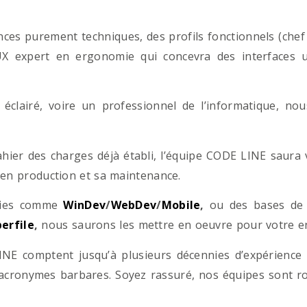
es purement techniques, des profils fonctionnels (chef d
/UX expert en ergonomie qui concevra des interfaces uti
éclairé, voire un professionnel de l’informatique, no
hier des charges déjà établi, l’équipe CODE LINE saur
 en production et sa maintenance.
ogies comme
WinDev
/
WebDev
/
Mobile
,
ou des bases d
erfile
,
nous saurons les mettre en oeuvre pour votre ent
NE comptent jusqu’à plusieurs décennies d’expérience
acronymes barbares. Soyez rassuré, nos équipes sont rom