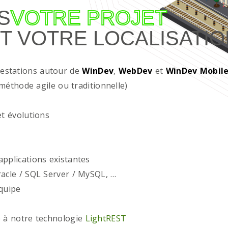
S
VOTRE PROJET
T VOTRE LOCALISATIO
restations autour de
WinDev
,
WebDev
et
WinDev Mobil
méthode agile ou traditionnelle)
t évolutions
plications existantes
acle / SQL Server / MySQL, …
quipe
 à notre technologie
LightREST