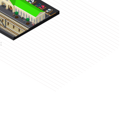
N
e
: