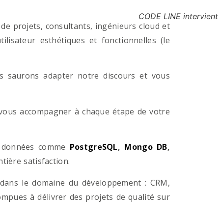
CODE LINE intervient
e projets, consultants, ingénieurs cloud et
lisateur esthétiques et fonctionnelles (le
us saurons adapter notre discours et vous
a vous accompagner à chaque étape de votre
e données comme
PostgreSQL
,
Mongo DB
,
ière satisfaction.
 dans le domaine du développement : CRM,
pues à délivrer des projets de qualité sur