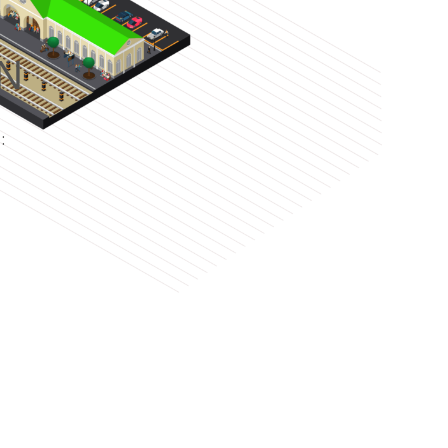
N
e
: