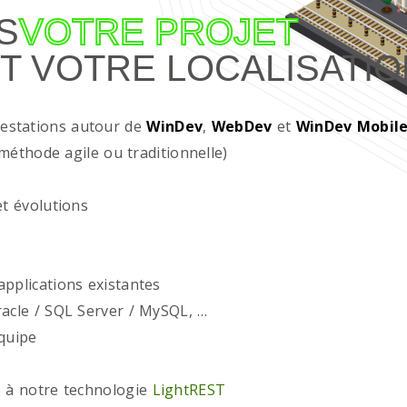
S
VOTRE PROJET
T VOTRE LOCALISATIO
restations autour de
WinDev
,
WebDev
et
WinDev Mobil
méthode agile ou traditionnelle)
t évolutions
plications existantes
acle / SQL Server / MySQL, …
quipe
 à notre technologie
LightREST