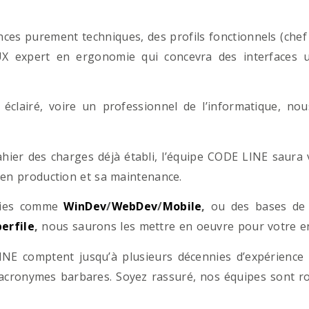
es purement techniques, des profils fonctionnels (chef d
/UX expert en ergonomie qui concevra des interfaces uti
éclairé, voire un professionnel de l’informatique, no
hier des charges déjà établi, l’équipe CODE LINE saur
 en production et sa maintenance.
ogies comme
WinDev
/
WebDev
/
Mobile
,
ou des bases d
erfile
,
nous saurons les mettre en oeuvre pour votre ent
NE comptent jusqu’à plusieurs décennies d’expérience
acronymes barbares. Soyez rassuré, nos équipes sont rom