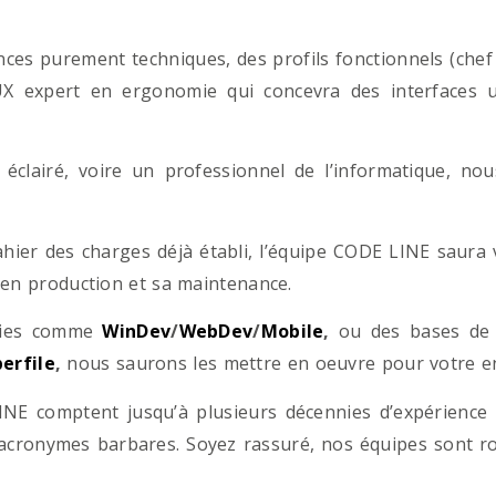
es purement techniques, des profils fonctionnels (chef d
/UX expert en ergonomie qui concevra des interfaces uti
éclairé, voire un professionnel de l’informatique, no
hier des charges déjà établi, l’équipe CODE LINE saur
 en production et sa maintenance.
ogies comme
WinDev
/
WebDev
/
Mobile
,
ou des bases d
erfile
,
nous saurons les mettre en oeuvre pour votre ent
NE comptent jusqu’à plusieurs décennies d’expérience
acronymes barbares. Soyez rassuré, nos équipes sont rom