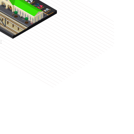
N
e
: