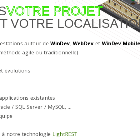
S
VOTRE PROJET
T VOTRE LOCALISATIO
restations autour de
WinDev
,
WebDev
et
WinDev Mobil
méthode agile ou traditionnelle)
t évolutions
plications existantes
acle / SQL Server / MySQL, …
quipe
 à notre technologie
LightREST