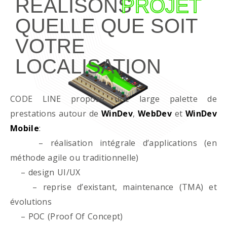
RÉALISONS
PROJET
QUELLE QUE SOIT
VOTRE
LOCALISATION
CODE LINE propose une large palette de
prestations autour de
WinDev
,
WebDev
et
WinDev
Mobile
:
– réalisation intégrale d’applications (en
méthode agile ou traditionnelle)
– design UI/UX
– reprise d’existant, maintenance (TMA) et
évolutions
– POC (Proof Of Concept)