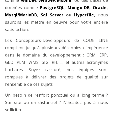
comme
WinDev
/
WebDev
/
Mobile
,
ou des bases de
données comme
PostgreSQL
,
Mongo DB
,
Oracle
,
Mysql/MariaDB
,
Sql Server
ou
Hyperfile
,
nous
saurons les mettre en oeuvre pour votre entière
satisfaction.
Les Concepteurs-Développeurs de CODE LINE
comptent jusqu’à plusieurs décennies d’expérience
dans le domaine du développement : CRM, ERP,
GED, PLM, WMS, SIG, RH, … et autres acronymes
barbares. Soyez rassuré, nos équipes sont
rompues à délivrer des projets de qualité sur
l’ensemble de ces sujets.
Un besoin de renfort ponctuel ou à long terme ?
Sur site ou en distanciel ? N’hésitez pas à nous
solliciter.