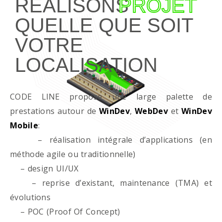
RÉALISONS
PROJET
QUELLE QUE SOIT
VOTRE
LOCALISATION
CODE LINE propose une large palette de
prestations autour de
WinDev
,
WebDev
et
WinDev
Mobile
:
– réalisation intégrale d’applications (en
méthode agile ou traditionnelle)
– design UI/UX
– reprise d’existant, maintenance (TMA) et
évolutions
– POC (Proof Of Concept)