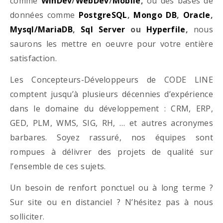
comme
WinDev
/
WebDev
/
Mobile
,
ou des bases de
données comme
PostgreSQL
,
Mongo DB
,
Oracle
,
Mysql/MariaDB
,
Sql Server
ou
Hyperfile
,
nous
saurons les mettre en oeuvre pour votre entière
satisfaction.
Les Concepteurs-Développeurs de CODE LINE
comptent jusqu’à plusieurs décennies d’expérience
dans le domaine du développement : CRM, ERP,
GED, PLM, WMS, SIG, RH, … et autres acronymes
barbares. Soyez rassuré, nos équipes sont
rompues à délivrer des projets de qualité sur
l’ensemble de ces sujets.
Un besoin de renfort ponctuel ou à long terme ?
Sur site ou en distanciel ? N’hésitez pas à nous
solliciter.