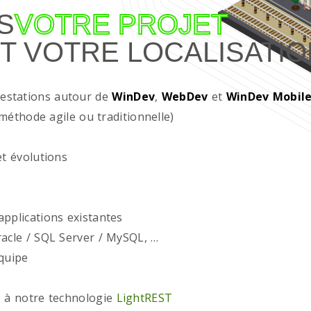
S
VOTRE PROJET
T VOTRE LOCALISATIO
restations autour de
WinDev
,
WebDev
et
WinDev Mobil
méthode agile ou traditionnelle)
t évolutions
plications existantes
acle / SQL Server / MySQL, …
quipe
 à notre technologie
LightREST