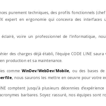
es purement techniques, des profils fonctionnels (chef d
/UX expert en ergonomie qui concevra des interfaces uti
éclairé, voire un professionnel de l’informatique, no
hier des charges déjà établi, l’équipe CODE LINE saur
 en production et sa maintenance.
ogies comme
WinDev
/
WebDev
/
Mobile
,
ou des bases d
erfile
,
nous saurons les mettre en oeuvre pour votre ent
NE comptent jusqu’à plusieurs décennies d’expérience
acronymes barbares. Soyez rassuré, nos équipes sont rom