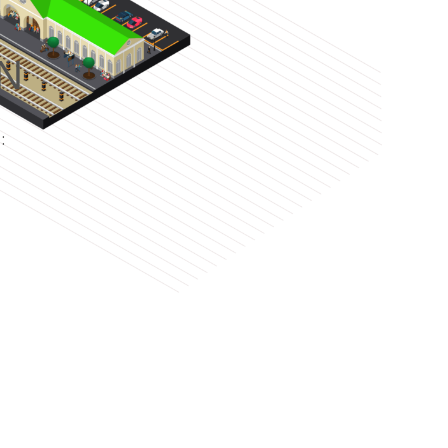
N
e
: