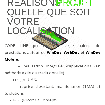
RÉALISONS
PROJET
QUELLE QUE SOIT
VOTRE
LOCALISATION
CODE LINE propose une large palette de
prestations autour de
WinDev
,
WebDev
et
WinDev
Mobile
:
– réalisation intégrale d’applications (en
méthode agile ou traditionnelle)
– design UI/UX
– reprise d’existant, maintenance (TMA) et
évolutions
– POC (Proof Of Concept)