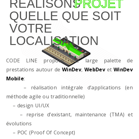
RÉALISONS
PROJET
QUELLE QUE SOIT
VOTRE
LOCALISATION
CODE LINE propose une large palette de
prestations autour de
WinDev
,
WebDev
et
WinDev
Mobile
:
– réalisation intégrale d’applications (en
méthode agile ou traditionnelle)
– design UI/UX
– reprise d’existant, maintenance (TMA) et
évolutions
– POC (Proof Of Concept)